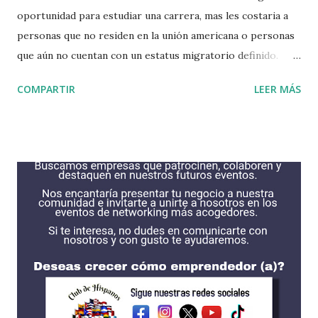
oportunidad para estudiar una carrera, mas les costaria a
personas que no residen en la unión americana o personas
que aún no cuentan con un estatus migratorio definido.
Puede que tengas algunas opciones como para no dejar de
COMPARTIR
LEER MÁS
soñar, oportunidades se encuentran alli, solo tienes que
hacer una profunda búsqueda para encontrar lo que más
deseas. Si eres recibido en alguna institución ellos podrían
correr con gastos necesarios para que puedas estudiar.
Haciendo todo el esfuerzo posible podrias encontrar
alguna intitucion que acceda a tus necesidades. Algunas de
las instituciones se encuentran en esta lista, son las que
tienen mas las becas para estudiantes internacionales. Cada
una cuentan con procesos diferentes incluyendo fechas de
solicitud y requisitos. Es recomendable obtener su solicitud
de FAFSA antes de solicitar alguna beca. AMHERST
COLLEGE https://www.amherst.edu/ BATES COLLEGE