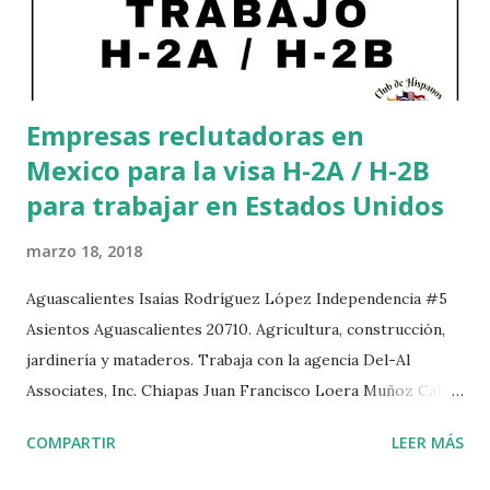
Empresas reclutadoras en
Mexico para la visa H-2A / H-2B
para trabajar en Estados Unidos
marzo 18, 2018
Aguascalientes Isaías Rodríguez López Independencia #5
Asientos Aguascalientes 20710. Agricultura, construcción,
jardinería y mataderos. Trabaja con la agencia Del-Al
Associates, Inc. Chiapas Juan Francisco Loera Muñoz Calle
Abasolo Norte #47 Huixtla Chiapas. Trabaja con la agencia
COMPARTIR
LEER MÁS
Confederación Nacional de Productores Mexicanos, S.A.
Durango Alfonso Hernández Deras Carlos Trujillo #502