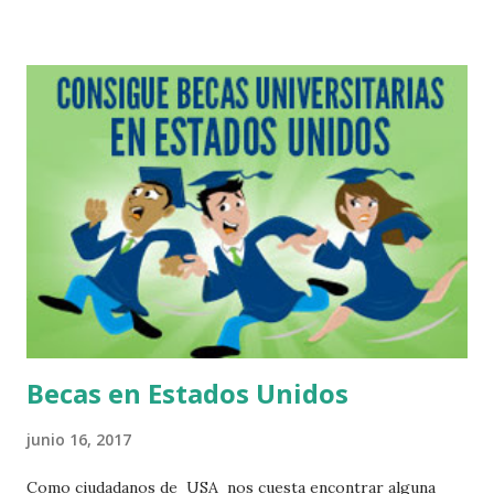
Col. Azteca Durango Durango 34190.Trabaja con la agencia
Del-Al Associates, Inc. Jorge G. Sicsik Arévalo Aquiles
Serdan #115 Francisco I. Madero Durango 34770.Trabaja
con la agencia Del-Al Associates, Inc. José Guillermo
Mathus Fonseca Adelfa #17 Local 2 Fraccionamiento
Jardines Durango 34200.Trabaja con CSI Labor Services
Guanajuato Antonio Méndez Guerrero #98 Iramuco
Guanajuato.Trabaja con la agencia Van Hoeketen
Greenhouses, Inc. Adrián Martínez Centro Comercial Villas
Manchegas Carretera Libre Guanajuato-Silao Km 5.5
Guanajuato Guanajuato 36250. Especialista en colocación...
Becas en Estados Unidos
junio 16, 2017
Como ciudadanos de USA nos cuesta encontrar alguna