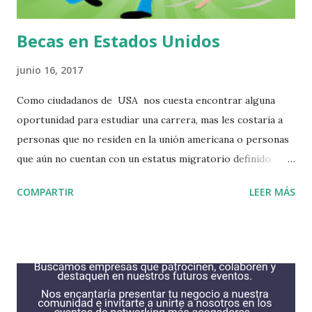
Guanajuato Guanajuato 36250. Especialista en colocación...
Becas en Estados Unidos
junio 16, 2017
Como ciudadanos de USA nos cuesta encontrar alguna
oportunidad para estudiar una carrera, mas les costaria a
personas que no residen en la unión americana o personas
que aún no cuentan con un estatus migratorio definido.
Puede que tengas algunas opciones como para no dejar de
COMPARTIR
LEER MÁS
soñar, oportunidades se encuentran alli, solo tienes que
hacer una profunda búsqueda para encontrar lo que más
deseas. Si eres recibido en alguna institución ellos podrían
correr con gastos necesarios para que puedas estudiar.
Haciendo todo el esfuerzo posible podrias encontrar
alguna intitucion que acceda a tus necesidades. Algunas de