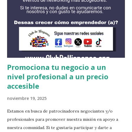
las instituciones se encuentran en esta lista, son las que
tienen mas las becas para estudiantes internacionales. Cada
una cuentan con procesos diferentes incluyendo fechas de
solicitud y requisitos. Es recomendable obtener su solicitud
de FAFSA antes de solicitar alguna beca. AMHERST
COLLEGE https://www.amherst.edu/ BATES COLLEGE
http://w...
Promociona tu negocio a un
nivel profesional a un precio
accesible
noviembre 19, 2025
Estamos en busca de patrocinadores negociantes y/o
profesionales para promover nuestra misión en apoyo a
nuestra comunidad. Si te gustaría participar y darte a