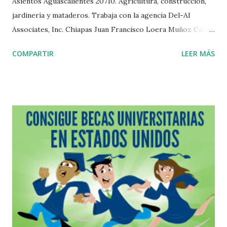
Asientos Aguascalientes 20710. Agricultura, construcción,
jardinería y mataderos. Trabaja con la agencia Del-Al
Associates, Inc. Chiapas Juan Francisco Loera Muñoz Calle
Abasolo Norte #47 Huixtla Chiapas. Trabaja con la agencia
COMPARTIR
LEER MÁS
Confederación Nacional de Productores Mexicanos, S.A.
Durango Alfonso Hernández Deras Carlos Trujillo #502
Col. Azteca Durango Durango 34190.Trabaja con la agencia
Del-Al Associates, Inc. Jorge G. Sicsik Arévalo Aquiles
Serdan #115 Francisco I. Madero Durango 34770.Trabaja
con la agencia Del-Al Associates, Inc. José Guillermo
Mathus Fonseca Adelfa #17 Local 2 Fraccionamiento
Jardines Durango 34200.Trabaja con CSI Labor Services
Guanajuato Antonio Méndez Guerrero #98 Iramuco
Guanajuato.Trabaja con la agencia Van Hoeketen
Greenhouses, Inc. Adrián Martínez Centro Comercial Villas
Manchegas Carretera Libre Guanajuato-Silao Km 5.5