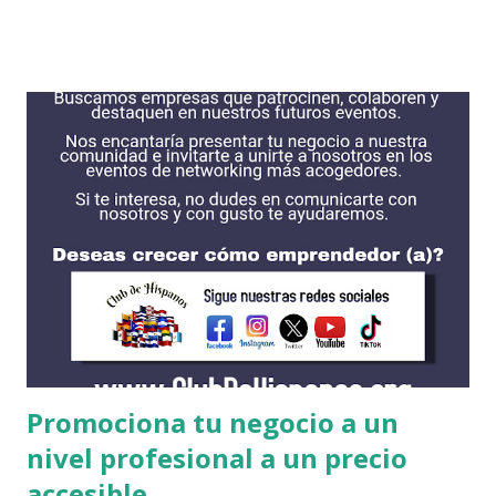
hacer una profunda búsqueda para encontrar lo que más
deseas. Si eres recibido en alguna institución ellos podrían
correr con gastos necesarios para que puedas estudiar.
Haciendo todo el esfuerzo posible podrias encontrar
alguna intitucion que acceda a tus necesidades. Algunas de
las instituciones se encuentran en esta lista, son las que
tienen mas las becas para estudiantes internacionales. Cada
una cuentan con procesos diferentes incluyendo fechas de
solicitud y requisitos. Es recomendable obtener su solicitud
de FAFSA antes de solicitar alguna beca. AMHERST
COLLEGE https://www.amherst.edu/ BATES COLLEGE
http://w...
Promociona tu negocio a un
nivel profesional a un precio
accesible