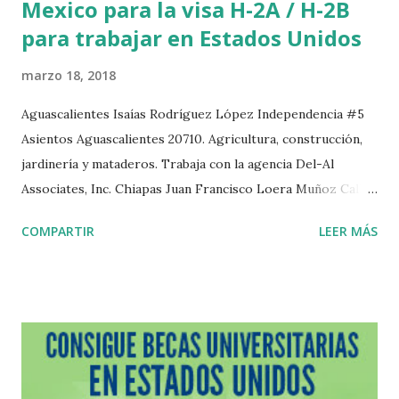
Mexico para la visa H-2A / H-2B
para trabajar en Estados Unidos
marzo 18, 2018
Aguascalientes Isaías Rodríguez López Independencia #5
Asientos Aguascalientes 20710. Agricultura, construcción,
jardinería y mataderos. Trabaja con la agencia Del-Al
Associates, Inc. Chiapas Juan Francisco Loera Muñoz Calle
Abasolo Norte #47 Huixtla Chiapas. Trabaja con la agencia
COMPARTIR
LEER MÁS
Confederación Nacional de Productores Mexicanos, S.A.
Durango Alfonso Hernández Deras Carlos Trujillo #502
Col. Azteca Durango Durango 34190.Trabaja con la agencia
Del-Al Associates, Inc. Jorge G. Sicsik Arévalo Aquiles
Serdan #115 Francisco I. Madero Durango 34770.Trabaja
con la agencia Del-Al Associates, Inc. José Guillermo
Mathus Fonseca Adelfa #17 Local 2 Fraccionamiento