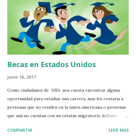
Jardines Durango 34200.Trabaja con CSI Labor Services
Guanajuato Antonio Méndez Guerrero #98 Iramuco
Guanajuato.Trabaja con la agencia Van Hoeketen
Greenhouses, Inc. Adrián Martínez Centro Comercial Villas
Manchegas Carretera Libre Guanajuato-Silao Km 5.5
Guanajuato Guanajuato 36250. Especialista en colocación...
Becas en Estados Unidos
junio 16, 2017
Como ciudadanos de USA nos cuesta encontrar alguna
oportunidad para estudiar una carrera, mas les costaria a
personas que no residen en la unión americana o personas
que aún no cuentan con un estatus migratorio definido.
Puede que tengas algunas opciones como para no dejar de
COMPARTIR
LEER MÁS
soñar, oportunidades se encuentran alli, solo tienes que