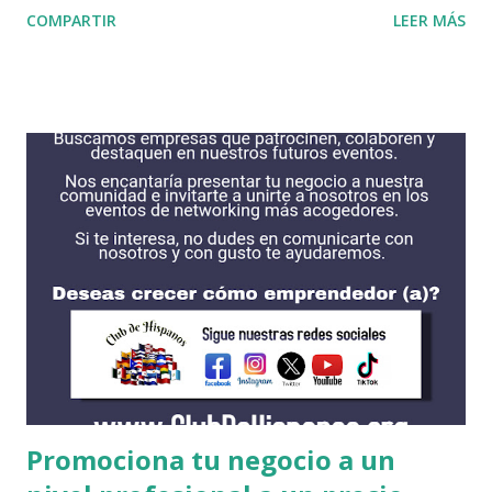
COMPARTIR
LEER MÁS
soñar, oportunidades se encuentran alli, solo tienes que
hacer una profunda búsqueda para encontrar lo que más
deseas. Si eres recibido en alguna institución ellos podrían
correr con gastos necesarios para que puedas estudiar.
Haciendo todo el esfuerzo posible podrias encontrar
alguna intitucion que acceda a tus necesidades. Algunas de
las instituciones se encuentran en esta lista, son las que
tienen mas las becas para estudiantes internacionales. Cada
una cuentan con procesos diferentes incluyendo fechas de
solicitud y requisitos. Es recomendable obtener su solicitud
de FAFSA antes de solicitar alguna beca. AMHERST
COLLEGE https://www.amherst.edu/ BATES COLLEGE
http://w...
Promociona tu negocio a un