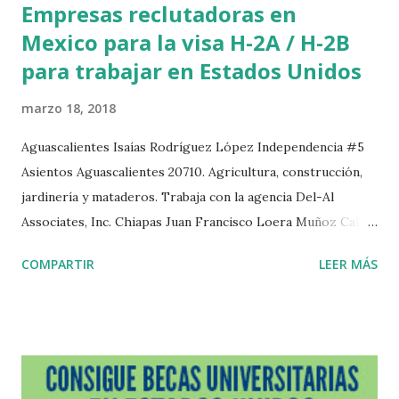
Empresas reclutadoras en
Mexico para la visa H-2A / H-2B
para trabajar en Estados Unidos
marzo 18, 2018
Aguascalientes Isaías Rodríguez López Independencia #5
Asientos Aguascalientes 20710. Agricultura, construcción,
jardinería y mataderos. Trabaja con la agencia Del-Al
Associates, Inc. Chiapas Juan Francisco Loera Muñoz Calle
Abasolo Norte #47 Huixtla Chiapas. Trabaja con la agencia
COMPARTIR
LEER MÁS
Confederación Nacional de Productores Mexicanos, S.A.
Durango Alfonso Hernández Deras Carlos Trujillo #502
Col. Azteca Durango Durango 34190.Trabaja con la agencia
Del-Al Associates, Inc. Jorge G. Sicsik Arévalo Aquiles
Serdan #115 Francisco I. Madero Durango 34770.Trabaja
con la agencia Del-Al Associates, Inc. José Guillermo