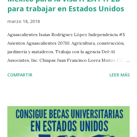
para trabajar en Estados Unidos
marzo 18, 2018
Aguascalientes Isaías Rodríguez López Independencia #5
Asientos Aguascalientes 20710. Agricultura, construcción,
jardinería y mataderos. Trabaja con la agencia Del-Al
Associates, Inc. Chiapas Juan Francisco Loera Muñoz Calle
Abasolo Norte #47 Huixtla Chiapas. Trabaja con la agencia
COMPARTIR
LEER MÁS
Confederación Nacional de Productores Mexicanos, S.A.
Durango Alfonso Hernández Deras Carlos Trujillo #502
Col. Azteca Durango Durango 34190.Trabaja con la agencia
Del-Al Associates, Inc. Jorge G. Sicsik Arévalo Aquiles
Serdan #115 Francisco I. Madero Durango 34770.Trabaja
con la agencia Del-Al Associates, Inc. José Guillermo
Mathus Fonseca Adelfa #17 Local 2 Fraccionamiento