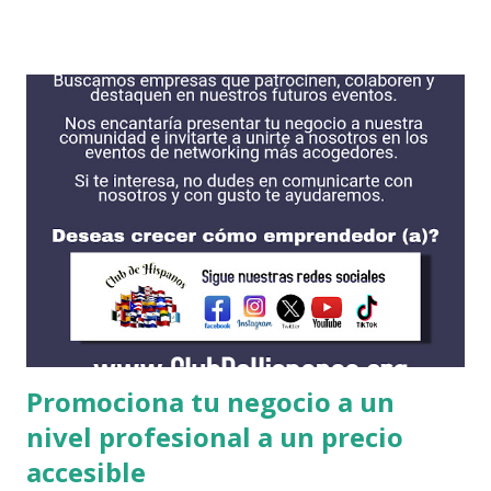
hacer una profunda búsqueda para encontrar lo que más
deseas. Si eres recibido en alguna institución ellos podrían
correr con gastos necesarios para que puedas estudiar.
Haciendo todo el esfuerzo posible podrias encontrar
alguna intitucion que acceda a tus necesidades. Algunas de
las instituciones se encuentran en esta lista, son las que
tienen mas las becas para estudiantes internacionales. Cada
una cuentan con procesos diferentes incluyendo fechas de
solicitud y requisitos. Es recomendable obtener su solicitud
de FAFSA antes de solicitar alguna beca. AMHERST
COLLEGE https://www.amherst.edu/ BATES COLLEGE
http://w...
Promociona tu negocio a un
nivel profesional a un precio
accesible