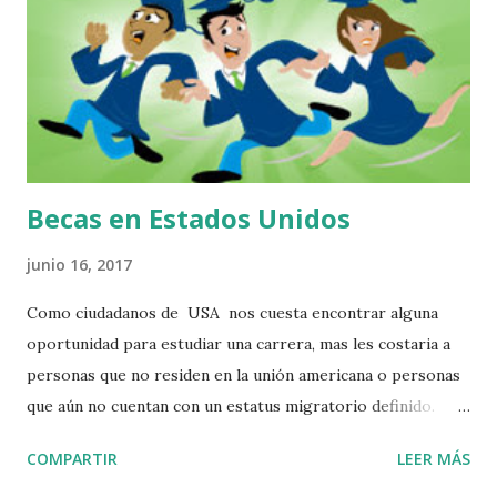
Jardines Durango 34200.Trabaja con CSI Labor Services
Guanajuato Antonio Méndez Guerrero #98 Iramuco
Guanajuato.Trabaja con la agencia Van Hoeketen
Greenhouses, Inc. Adrián Martínez Centro Comercial Villas
Manchegas Carretera Libre Guanajuato-Silao Km 5.5
Guanajuato Guanajuato 36250. Especialista en colocación...
Becas en Estados Unidos
junio 16, 2017
Como ciudadanos de USA nos cuesta encontrar alguna
oportunidad para estudiar una carrera, mas les costaria a
personas que no residen en la unión americana o personas
que aún no cuentan con un estatus migratorio definido.
Puede que tengas algunas opciones como para no dejar de
COMPARTIR
LEER MÁS
soñar, oportunidades se encuentran alli, solo tienes que