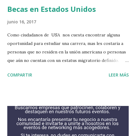
Becas en Estados Unidos
junio 16, 2017
Como ciudadanos de USA nos cuesta encontrar alguna
oportunidad para estudiar una carrera, mas les costaria a
personas que no residen en la unión americana o personas
que aún no cuentan con un estatus migratorio definido.
Puede que tengas algunas opciones como para no dejar de
COMPARTIR
LEER MÁS
soñar, oportunidades se encuentran alli, solo tienes que
hacer una profunda búsqueda para encontrar lo que más
deseas. Si eres recibido en alguna institución ellos podrían
correr con gastos necesarios para que puedas estudiar.
Haciendo todo el esfuerzo posible podrias encontrar
alguna intitucion que acceda a tus necesidades. Algunas de
las instituciones se encuentran en esta lista, son las que