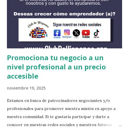
tienen mas las becas para estudiantes internacionales. Cada
una cuentan con procesos diferentes incluyendo fechas de
solicitud y requisitos. Es recomendable obtener su solicitud
de FAFSA antes de solicitar alguna beca. AMHERST
COLLEGE https://www.amherst.edu/ BATES COLLEGE
http://w...
Promociona tu negocio a un
nivel profesional a un precio
accesible
noviembre 19, 2025
Estamos en busca de patrocinadores negociantes y/o
profesionales para promover nuestra misión en apoyo a
nuestra comunidad. Si te gustaría participar y darte a
conocer en nuestras redes sociales y nuestros futuros