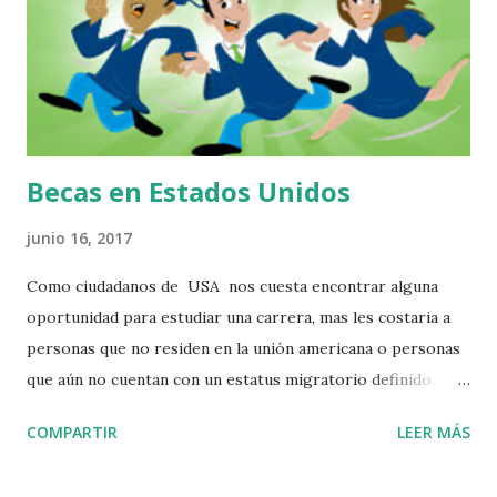
Guanajuato Antonio Méndez Guerrero #98 Iramuco
Guanajuato.Trabaja con la agencia Van Hoeketen
Greenhouses, Inc. Adrián Martínez Centro Comercial Villas
Manchegas Carretera Libre Guanajuato-Silao Km 5.5
Guanajuato Guanajuato 36250. Especialista en colocación...
Becas en Estados Unidos
junio 16, 2017
Como ciudadanos de USA nos cuesta encontrar alguna
oportunidad para estudiar una carrera, mas les costaria a
personas que no residen en la unión americana o personas
que aún no cuentan con un estatus migratorio definido.
Puede que tengas algunas opciones como para no dejar de
COMPARTIR
LEER MÁS
soñar, oportunidades se encuentran alli, solo tienes que
hacer una profunda búsqueda para encontrar lo que más