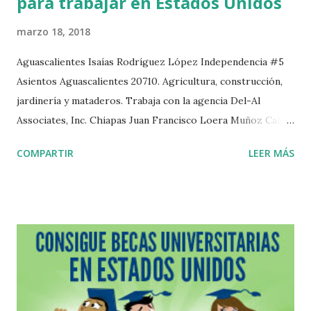
para trabajar en Estados Unidos
marzo 18, 2018
Aguascalientes Isaías Rodríguez López Independencia #5
Asientos Aguascalientes 20710. Agricultura, construcción,
jardinería y mataderos. Trabaja con la agencia Del-Al
Associates, Inc. Chiapas Juan Francisco Loera Muñoz Calle
Abasolo Norte #47 Huixtla Chiapas. Trabaja con la agencia
COMPARTIR
LEER MÁS
Confederación Nacional de Productores Mexicanos, S.A.
Durango Alfonso Hernández Deras Carlos Trujillo #502
Col. Azteca Durango Durango 34190.Trabaja con la agencia
Del-Al Associates, Inc. Jorge G. Sicsik Arévalo Aquiles
Serdan #115 Francisco I. Madero Durango 34770.Trabaja
con la agencia Del-Al Associates, Inc. José Guillermo
Mathus Fonseca Adelfa #17 Local 2 Fraccionamiento
Jardines Durango 34200.Trabaja con CSI Labor Services