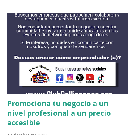
deseas. Si eres recibido en alguna institución ellos podrían
correr con gastos necesarios para que puedas estudiar.
Haciendo todo el esfuerzo posible podrias encontrar
alguna intitucion que acceda a tus necesidades. Algunas de
las instituciones se encuentran en esta lista, son las que
tienen mas las becas para estudiantes internacionales. Cada
una cuentan con procesos diferentes incluyendo fechas de
solicitud y requisitos. Es recomendable obtener su solicitud
de FAFSA antes de solicitar alguna beca. AMHERST
COLLEGE https://www.amherst.edu/ BATES COLLEGE
http://w...
Promociona tu negocio a un
nivel profesional a un precio
accesible