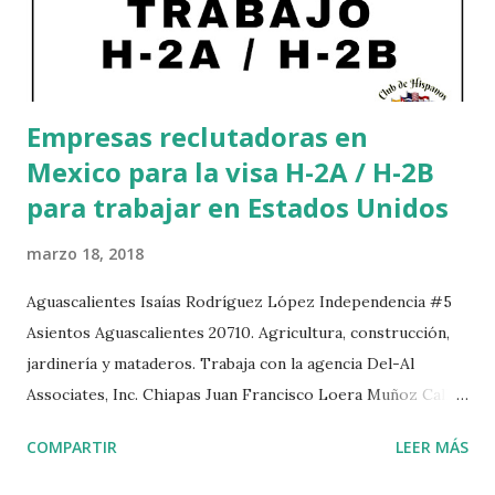
Empresas reclutadoras en
Mexico para la visa H-2A / H-2B
para trabajar en Estados Unidos
marzo 18, 2018
Aguascalientes Isaías Rodríguez López Independencia #5
Asientos Aguascalientes 20710. Agricultura, construcción,
jardinería y mataderos. Trabaja con la agencia Del-Al
Associates, Inc. Chiapas Juan Francisco Loera Muñoz Calle
Abasolo Norte #47 Huixtla Chiapas. Trabaja con la agencia
COMPARTIR
LEER MÁS
Confederación Nacional de Productores Mexicanos, S.A.
Durango Alfonso Hernández Deras Carlos Trujillo #502