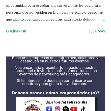
oportunidad para estudiar una carrera, mas les costaria a
personas que no residen en la unión americana o personas
que aún no cuentan con un estatus migratorio definido.
Puede que tengas algunas opciones como para no dejar de
COMPARTIR
LEER MÁS
soñar, oportunidades se encuentran alli, solo tienes que
hacer una profunda búsqueda para encontrar lo que más
deseas. Si eres recibido en alguna institución ellos podrían
correr con gastos necesarios para que puedas estudiar.
Haciendo todo el esfuerzo posible podrias encontrar
alguna intitucion que acceda a tus necesidades. Algunas de
las instituciones se encuentran en esta lista, son las que
tienen mas las becas para estudiantes internacionales. Cada
una cuentan con procesos diferentes incluyendo fechas de
solicitud y requisitos. Es recomendable obtener su solicitud
de FAFSA antes de solicitar alguna beca. AMHERST
COLLEGE https://www.amherst.edu/ BATES COLLEGE