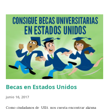
Col. Azteca Durango Durango 34190.Trabaja con la agencia
Del-Al Associates, Inc. Jorge G. Sicsik Arévalo Aquiles
Serdan #115 Francisco I. Madero Durango 34770.Trabaja
con la agencia Del-Al Associates, Inc. José Guillermo
Mathus Fonseca Adelfa #17 Local 2 Fraccionamiento
Jardines Durango 34200.Trabaja con CSI Labor Services
Guanajuato Antonio Méndez Guerrero #98 Iramuco
Guanajuato.Trabaja con la agencia Van Hoeketen
Greenhouses, Inc. Adrián Martínez Centro Comercial Villas
Manchegas Carretera Libre Guanajuato-Silao Km 5.5
Guanajuato Guanajuato 36250. Especialista en colocación...
Becas en Estados Unidos
junio 16, 2017
Como ciudadanos de USA nos cuesta encontrar alguna